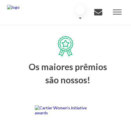
Os maiores prêmios
são nossos!