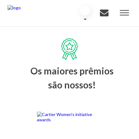
Os maiores prêmios
são nossos!