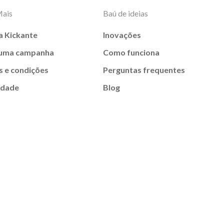
Mais
Baú de ideias
a Kickante
Inovações
 uma campanha
Como funciona
 e condições
Perguntas frequentes
idade
Blog