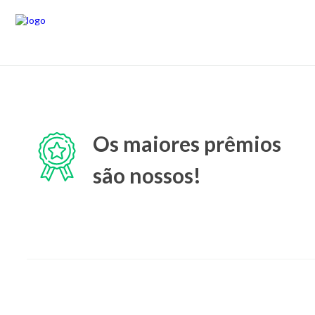
Os maiores prêmios
são nossos!