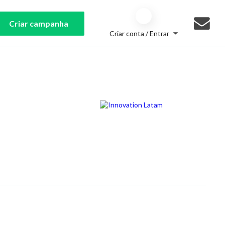
Criar campanha
Criar conta / Entrar