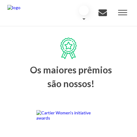
Os maiores prêmios
são nossos!