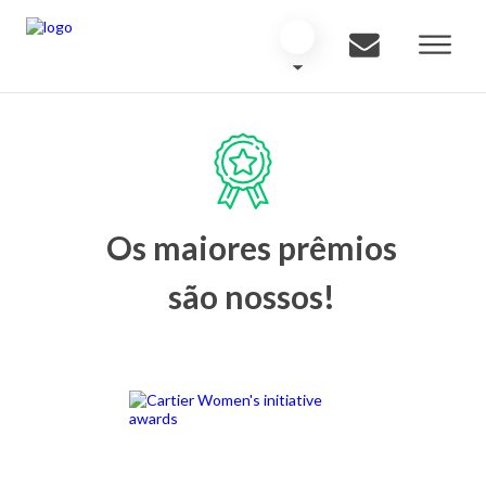
Os maiores prêmios
são nossos!