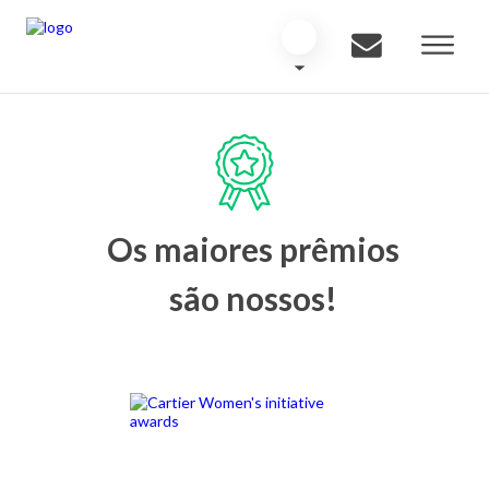
Os maiores prêmios
são nossos!