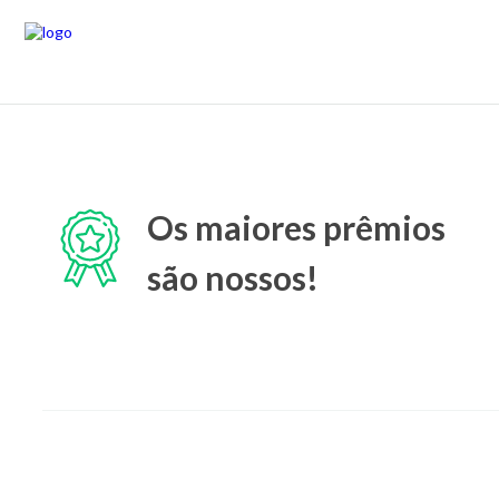
Os maiores prêmios
são nossos!