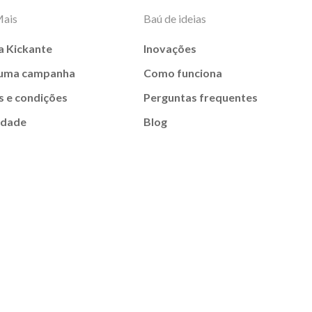
Mais
Baú de ideias
a Kickante
Inovações
 uma campanha
Como funciona
 e condições
Perguntas frequentes
idade
Blog