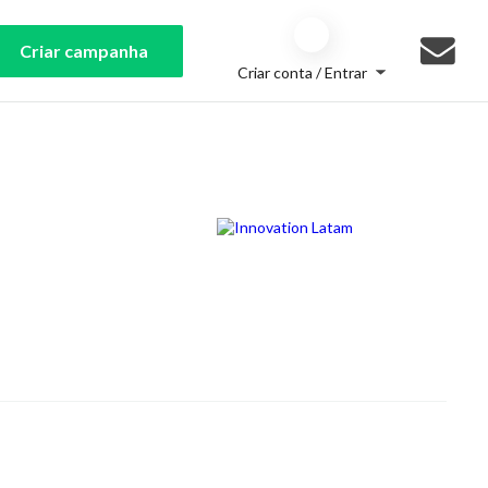
Criar campanha
Criar conta / Entrar