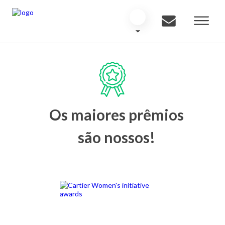
Os maiores prêmios
são nossos!