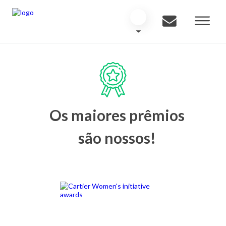
Os maiores prêmios
são nossos!