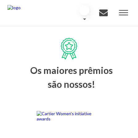
Os maiores prêmios
são nossos!