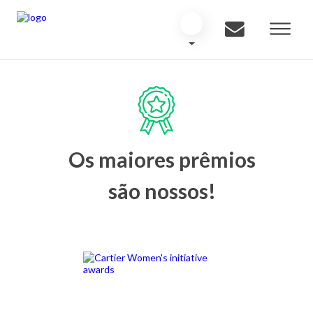
Os maiores prêmios
são nossos!