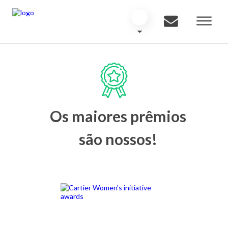
Os maiores prêmios
são nossos!