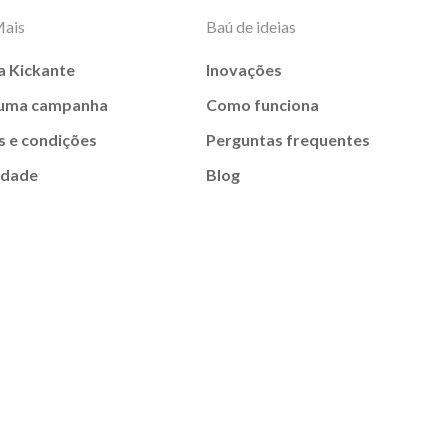
Mais
Baú de ideias
a Kickante
Inovações
 uma campanha
Como funciona
 e condições
Perguntas frequentes
idade
Blog