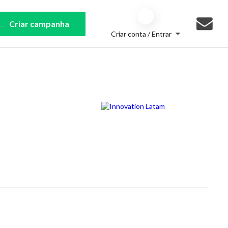
Criar campanha
Criar conta / Entrar