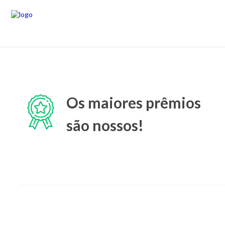
Os maiores prêmios
são nossos!