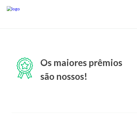
Os maiores prêmios
são nossos!