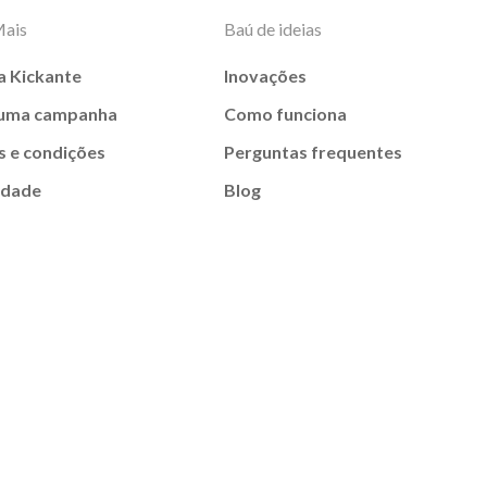
Mais
Baú de ideias
a Kickante
Inovações
 uma campanha
Como funciona
 e condições
Perguntas frequentes
idade
Blog