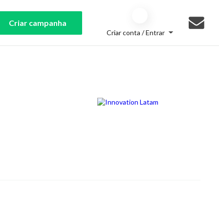
Criar campanha
Criar conta / Entrar