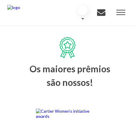
Os maiores prêmios
são nossos!