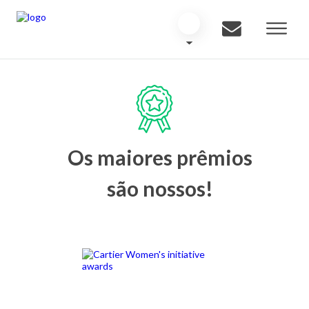
Os maiores prêmios
são nossos!