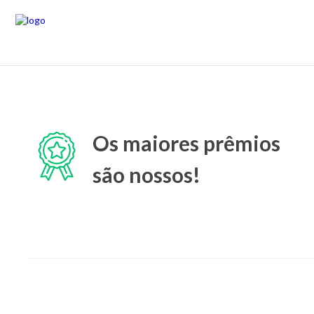
Os maiores prêmios
são nossos!