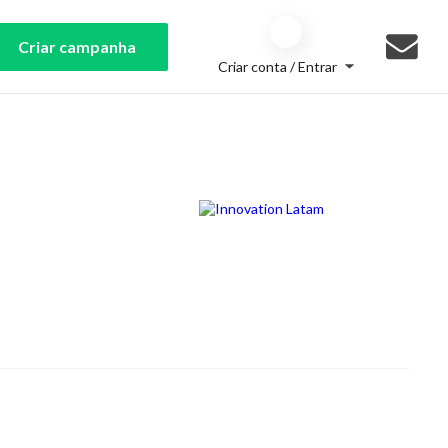
Criar campanha
Criar conta / Entrar