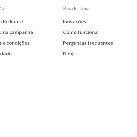
Mais
Baú de ideias
a Kickante
Inovações
 uma campanha
Como funciona
 e condições
Perguntas frequentes
idade
Blog