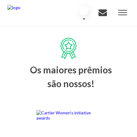
Os maiores prêmios
são nossos!