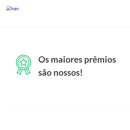
Os maiores prêmios
são nossos!