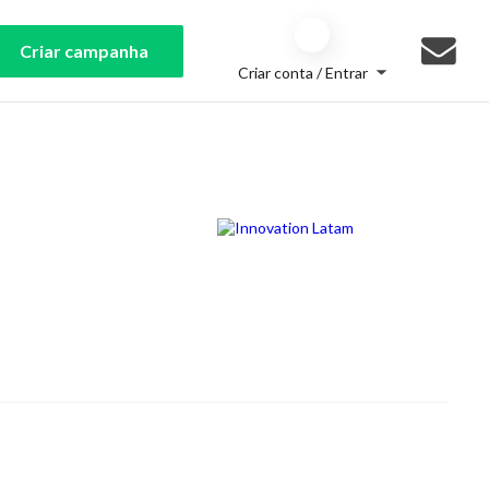
Criar campanha
Criar conta / Entrar