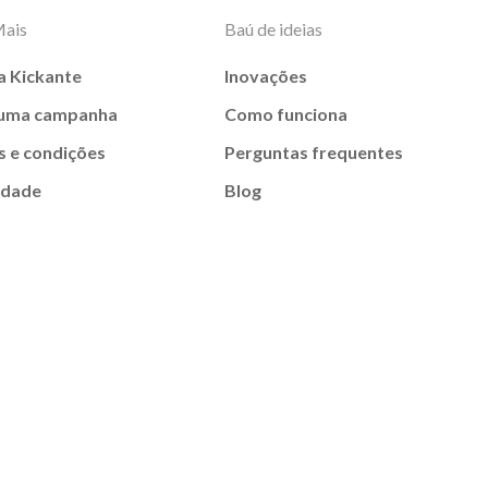
Mais
Baú de ideias
a Kickante
Inovações
 uma campanha
Como funciona
 e condições
Perguntas frequentes
idade
Blog