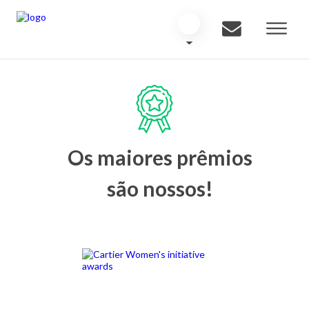
Os maiores prêmios
são nossos!