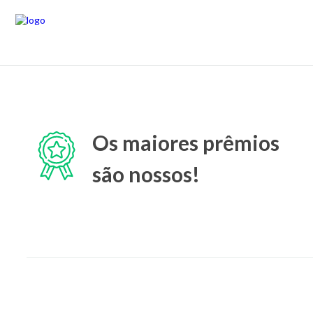
Os maiores prêmios
são nossos!