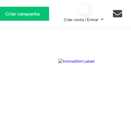
Criar campanha
Criar conta / Entrar