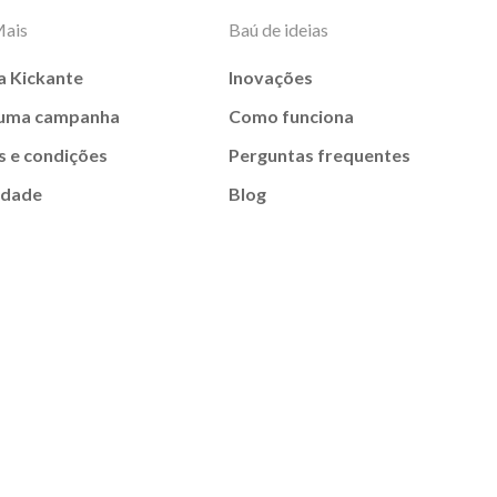
Mais
Baú de ideias
a Kickante
Inovações
 uma campanha
Como funciona
 e condições
Perguntas frequentes
idade
Blog