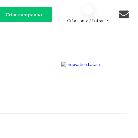
Criar campanha
Criar conta / Entrar