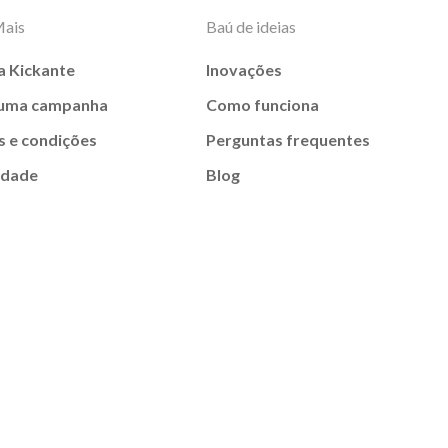
Mais
Baú de ideias
a Kickante
Inovações
 uma campanha
Como funciona
 e condições
Perguntas frequentes
idade
Blog