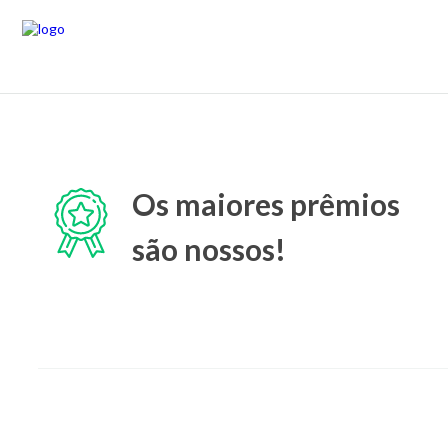
Os maiores prêmios
são nossos!