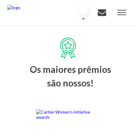
Os maiores prêmios
são nossos!