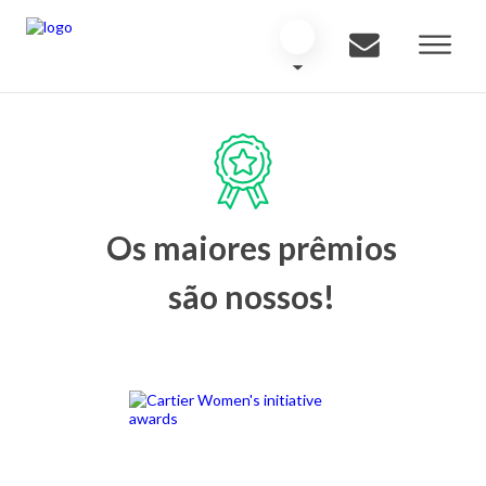
Os maiores prêmios
são nossos!