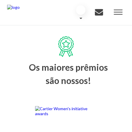
Os maiores prêmios
são nossos!