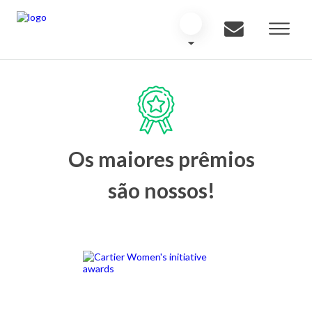
Os maiores prêmios
são nossos!