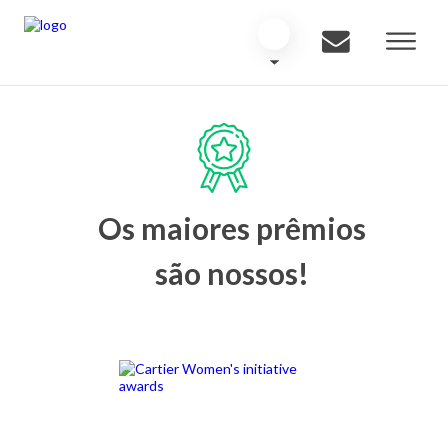
Os maiores prêmios
são nossos!