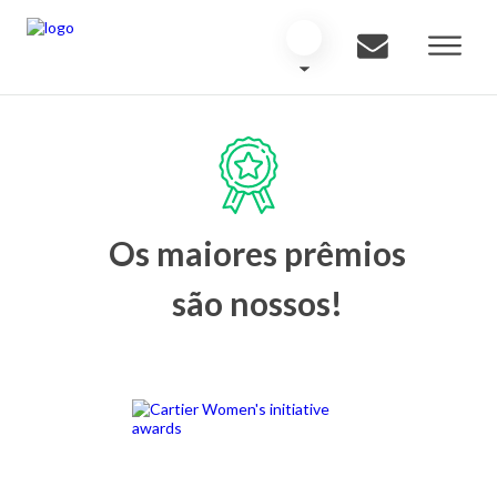
Os maiores prêmios
são nossos!