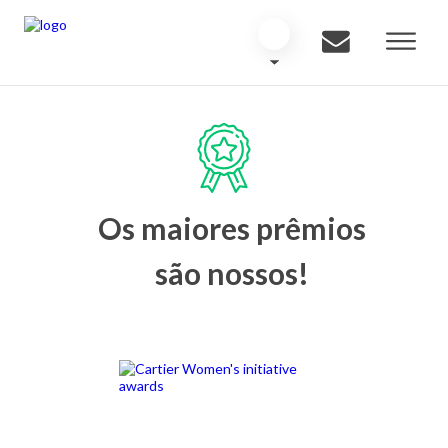
Os maiores prêmios
são nossos!