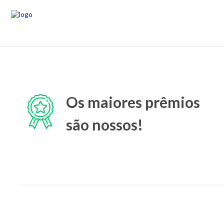
Os maiores prêmios
são nossos!