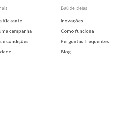
Mais
Baú de ideias
a Kickante
Inovações
 uma campanha
Como funciona
 e condições
Perguntas frequentes
idade
Blog