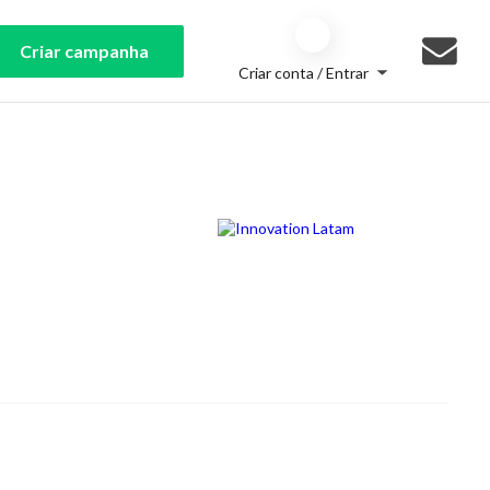
Criar campanha
Criar conta / Entrar