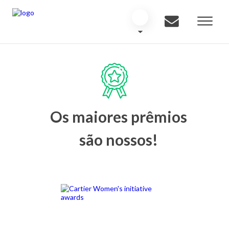
Os maiores prêmios
são nossos!