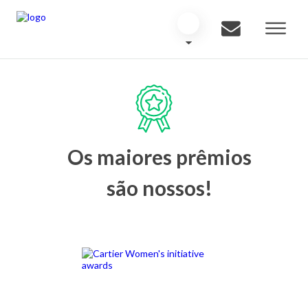
Os maiores prêmios
são nossos!