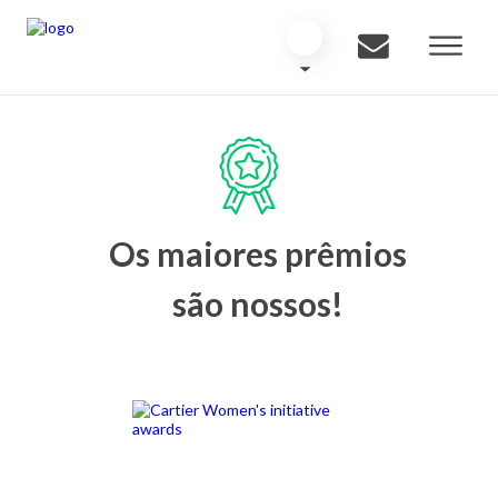
Os maiores prêmios
são nossos!