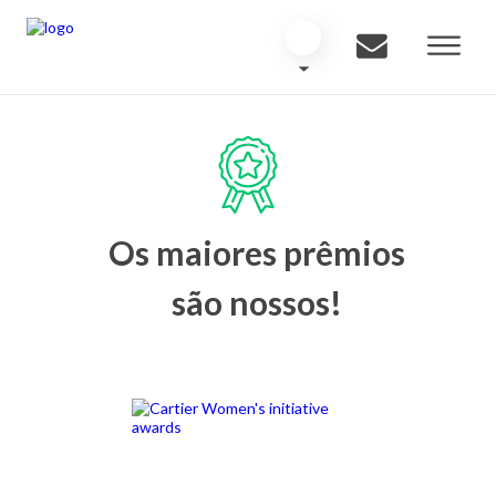
Os maiores prêmios
são nossos!