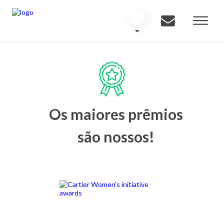
Os maiores prêmios
são nossos!