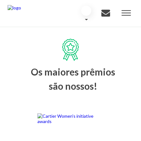
Os maiores prêmios
são nossos!