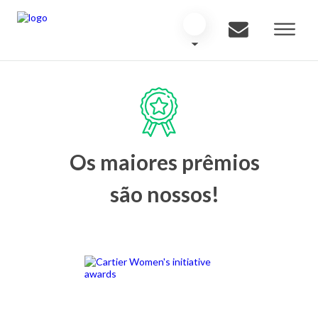
Os maiores prêmios
são nossos!