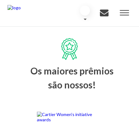
Os maiores prêmios
são nossos!