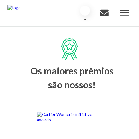
Os maiores prêmios
são nossos!