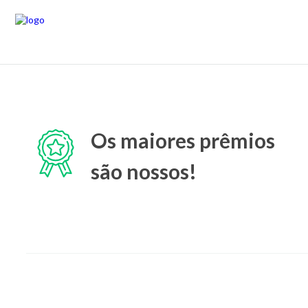
Os maiores prêmios
são nossos!