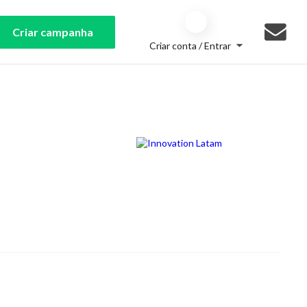
Criar campanha
Criar conta / Entrar