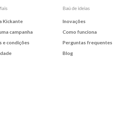
Mais
Baú de ideias
a Kickante
Inovações
 uma campanha
Como funciona
 e condições
Perguntas frequentes
idade
Blog