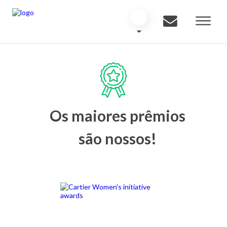
Os maiores prêmios
são nossos!