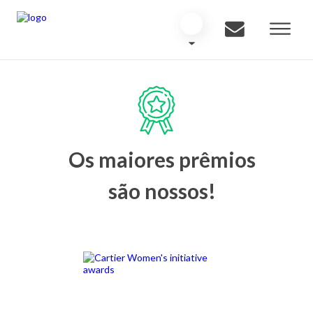
Os maiores prêmios
são nossos!