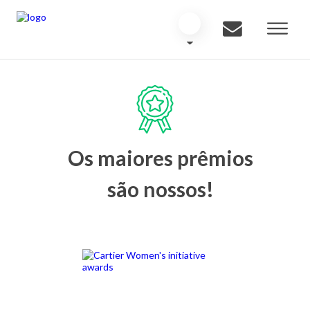
Os maiores prêmios
são nossos!