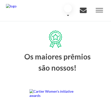
Os maiores prêmios
são nossos!