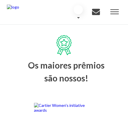
Os maiores prêmios
são nossos!