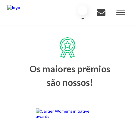
Os maiores prêmios
são nossos!