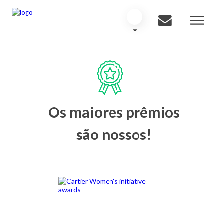
Os maiores prêmios
são nossos!