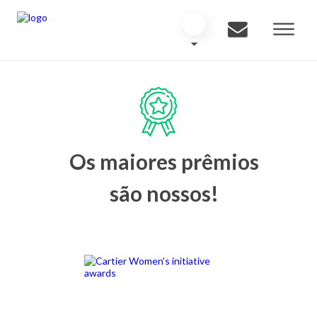
Os maiores prêmios
são nossos!