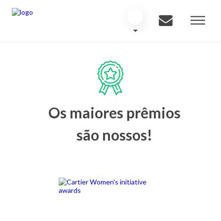
Os maiores prêmios
são nossos!