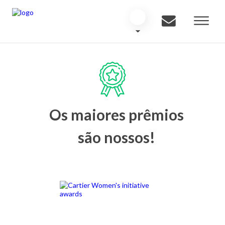
Os maiores prêmios
são nossos!